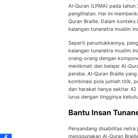
Al-Quran (LPMA) pada tahun 2
penglihatan. Hal ini member
Quran Braille. Dalam konteks 
kalangan tunanetra muslim In
Seperti peruntukkannya, peng
kalangan tunanetra muslim I
orang-orang dengan komponen
menikmati dan belajar Al-Qur
peraba. Al-Quran Braille yang 
kombinasi pola jumlah titik, 
dan harakat hanya sekitar 42 
lurus dengan tingginya kebutu
Bantu Insan Tunane
Penyandang disabilitas netr
menggunakan Al-Quran Braille