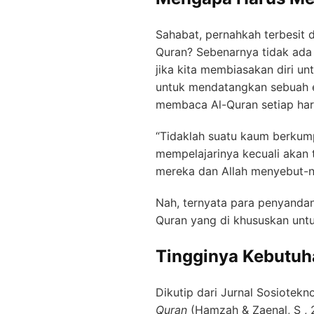
Sahabat, pernahkah terbesit 
Quran? Sebenarnya tidak ada
jika kita membiasakan diri u
untuk mendatangkan sebuah ene
membaca Al-Quran setiap hari
“Tidaklah suatu kaum berkum
mempelajarinya kecuali akan 
mereka dan Allah menyebut-n
Nah, ternyata para penyandan
Quran yang di khususkan untuk
Tingginya Kebutuha
Dikutip dari Jurnal Sosiotekn
Quran
(Hamzah & Zaenal, S , 