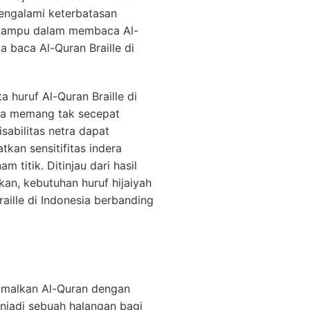
mengalami keterbatasan
h mampu dalam membaca Al-
a baca Al-Quran Braille di
 huruf Al-Quran Braille di
ra memang tak secepat
abilitas netra dapat
an sensitifitas indera
 titik. Ditinjau dari hasil
kan, kebutuhan huruf hijaiyah
raille di Indonesia berbanding
amalkan Al-Quran dengan
enjadi sebuah halangan bagi