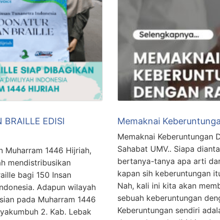
 BRAILLE EDISI
Memaknai Keberuntunga
Memaknai Keberuntungan De
Sahabat UMV.. Siapa diant
n Muharram 1446 Hijriah,
bertanya-tanya apa arti da
h mendistribusikan
kapan sih keberuntungan itu
ille bagi 150 Insan
Nah, kali ini kita akan me
 Indonesia. Adapun wilayah
sebuah keberuntungan deng
busian pada Muharram 1446
Keberuntungan sendiri adal
a Payakumbuh 2. Kab. Lebak