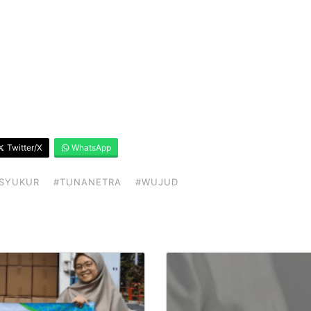
Twitter/X
WhatsApp
SYUKUR
#TUNANETRA
#WUJUD