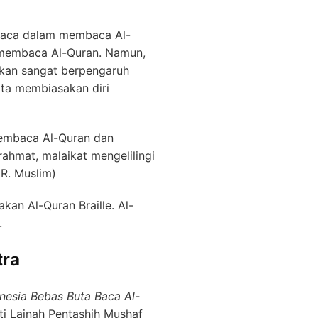
a baca dalam membaca Al-
a membaca Al-Quran. Namun,
akan sangat berpengaruh
ita membiasakan diri
membaca Al-Quran dan
ahmat, malaikat mengelilingi
R. Muslim)
an Al-Quran Braille. Al-
.
tra
onesia Bebas Buta Baca Al-
ti Lajnah Pentashih Mushaf