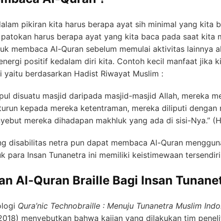
dalam pikiran kita harus berapa ayat sih minimal yang kit
 patokan harus berapa ayat yang kita baca pada saat kit
ntuk membaca Al-Quran sebelum memulai aktivitas lainnya 
rgi positif kedalam diri kita. Contoh kecil manfaat jika k
 yaitu berdasarkan Hadist Riwayat Muslim :
pul disuatu masjid daripada masjid-masjid Allah, mereka 
turun kepada mereka ketentraman, mereka diliputi dengan r
yebut mereka dihadapan makhluk yang ada di sisi-Nya.” (H
g disabilitas netra pun dapat membaca Al-Quran menggunak
 para Insan Tunanetra ini memiliki keistimewaan tersendiri
n Al-Quran Braille Bagi Insan Tunane
ologi
Qura’nic Technobraille : Menuju Tunanetra Muslim Ind
2018) menyebutkan bahwa kajian yang dilakukan tim peneli