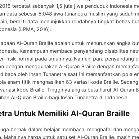
016 tercatat sebanyak 1,5 juta jiwa penduduk Indonesia 
ikan data sebesar 5.048 jiwa tunanetra muslim yang suda
lain, berarti data menunjukkan rendahnya tingkat bebas but
donesia (LPMA, 2016).
adaan Al-Quran Braille adalah untuk menurunkan angka buta
ndonesia. Kemampuan membaca penyandang disabilitas net
 fisik normal pada umumnya. Namun, para penyandang dis
an dengan menggunakan Al-Quran Braille dengan memanfaatk
dibaca oleh Insan Tunanetra saat ini memanfaatkan pola enam
pola enam titik menghasilkan 63 variasi kode Braille. Sedang
variasi kode Braille. Tingginya angka buta huruf Al-Quran B
han Al-Quran Braille bagi Insan Tunanetra di Indonesia.
tra Untuk Memiliki Al-Quran Braille
a juga berhak dalam belajar membaca, menghafal dan meng
. Mahalnya harga untuk satu set Al-Quran Braille, masih m