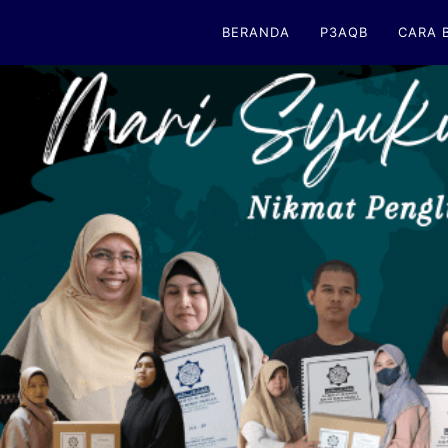
BERANDA
P3AQB
CARA 