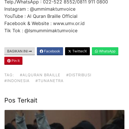
Telp./WhatsApp : 022-522 8552/0811 911 0800
Instagram : @ummimaktumvoice
YouTube : Al Quran Braille Official
Facebook & Website : www.umv.or.id
Tik Tok : @lsmummimaktumvoice
BAGIKAN INI
Facebook
Twitter/X
WhatsApp
Pin It
TAG:
#ALQURAN BRAILLE
#DISTRIBUSI
#INDONESIA
#TUNANETRA
Pos Terkait